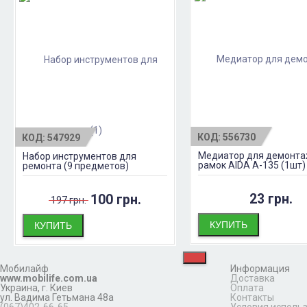
(1)
КОД:
556730
КОД:
547929
Медиатор для демонт
Набор инструментов для
рамок AIDA A-135 (1шт)
ремонта (9 предметов)
23 грн.
100 грн.
197 грн.
КУПИТЬ
КУПИТЬ
Мобилайф
Информация
www.mobilife.com.ua
Доставка
Украина,
г. Киев
Оплата
ул. Вадима Гетьмана 48а
Контакты