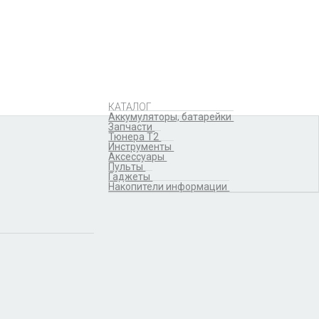
Аккумуляторы,
батарейки
Запчасти
Тюнера T2
Инструменты
Аксессуары
Пульты
Гаджеты
КАТАЛОГ
Накопители информации
Аккумуляторы, батарейки
Запчасти
Тюнера T2
Инструменты
Аксессуары
Пульты
Гаджеты
Накопители информации