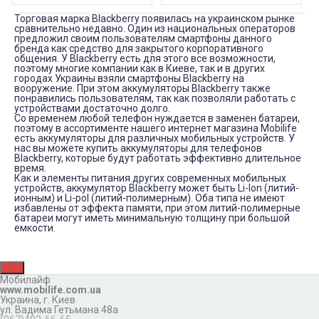
Торговая марка Blackberry появилась на украинском рынке
сравнительно недавно. Один из национальных операторов
предложил своим пользователям смартфоны данного
бренда как средство для закрытого корпоративного
общения. У Blackberry есть для этого все возможности,
поэтому многие компании как в Киеве, так и в других
городах Украины взяли смартфоны Blackberry на
вооружение. При этом аккумуляторы Blackberry также
понравились пользователям, так как позволяли работать с
устройствами достаточно долго.
Со временем любой телефон нуждается в заменен батареи,
поэтому в ассортименте нашего интернет магазина Mobilife
есть аккумуляторы для различных мобильных устройств. У
нас вы можете купить аккумуляторы для телефонов
Blackberry, которые будут работать эффективно длительное
время.
Как и элементы питания других современных мобильных
устройств, аккумулятор Blackberry может быть Li-Ion (литий-
ионным) и Li-pol (литий-полимерным). Оба типа не имеют
избавлены от эффекта памяти, при этом литий-полимерные
батареи могут иметь минимальную толщину при большой
емкости.
Мобилайф
www.mobilife.com.ua
Украина,
г. Киев
ул. Вадима Гетьмана 48а