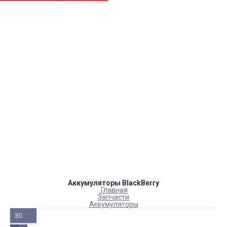
Страницы
Контакти
Ремонт
Доставка
Оплата
Пользовательское соглашение
Блог
Каталог товаров
Аккумуляторы, батарейки
Запчасти
Тюнера T2
Инструменты
Аксессуары
Пульты
Гаджеты
Накопители информации
Аккумуляторы BlackBerry
Главная
Запчасти
Аккумуляторы
30