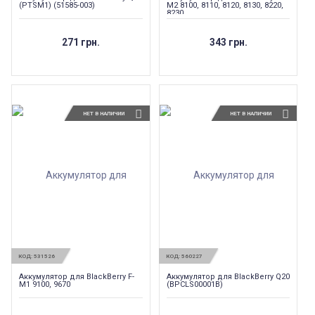
(PTSM1) (51585-003)
M2 8100, 8110, 8120, 8130, 8220,
8230
271 грн.
343 грн.
НЕТ В НАЛИЧИИ
НЕТ В НАЛИЧИИ
КОД:
531526
КОД:
560227
Аккумулятор для BlackBerry F-
Аккумулятор для BlackBerry Q20
M1 9100, 9670
(BPCLS00001B)