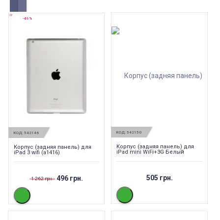
-61%
КОД:
542150
КОД:
542146
Корпус (задняя панель) для
Корпус (задняя панель) для
iPad mini WiFi+3G Белый
iPad 3 wifi (a1416)
505 грн.
496 грн.
1 262 грн.