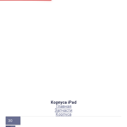
Страницы
Контакти
Ремонт
Доставка
Оплата
Пользовательское соглашение
Блог
Каталог товаров
Аккумуляторы, батарейки
Запчасти
Тюнера T2
Инструменты
Аксессуары
Пульты
Гаджеты
Накопители информации
Корпуса iPad
Главная
Запчасти
Корпуса
30