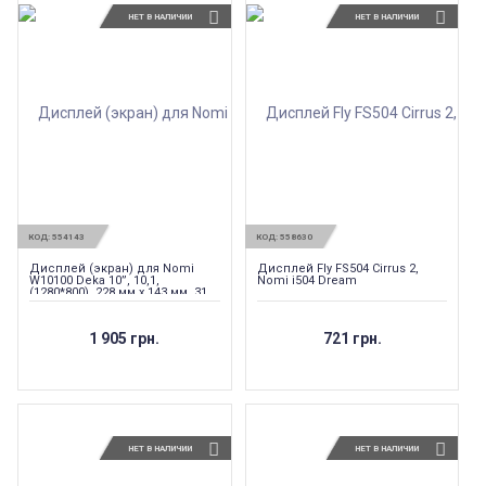
НЕТ В НАЛИЧИИ
НЕТ В НАЛИЧИИ
КОД:
554143
КОД:
558630
Дисплей (экран) для Nomi
Дисплей Fly FS504 Cirrus 2,
W10100 Deka 10”, 10,1,
Nomi i504 Dream
(1280*800), 228 мм x 143 мм, 31
pin original (AL0978D
SL101PC27D097B-B00)
1 905 грн.
721 грн.
НЕТ В НАЛИЧИИ
НЕТ В НАЛИЧИИ