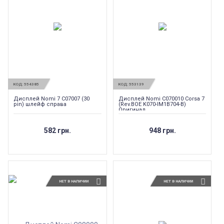
КОД:
554385
КОД:
553139
Дисплей Nomi 7 C07007 (30
Дисплей Nomi C070010 Corsa 7
pin) шлейф справа
(Rev.BOE K070-IM1B704-B)
Оригинал
582 грн.
948 грн.
НЕТ В НАЛИЧИИ
НЕТ В НАЛИЧИИ