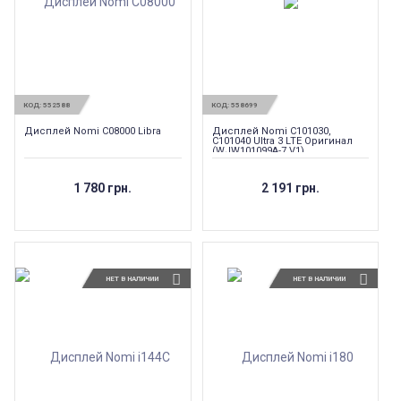
КОД:
552588
КОД:
558699
Дисплей Nomi C08000 Libra
Дисплей Nomi C101030,
C101040 Ultra 3 LTE Оригинал
(WJW101099A-7 V1)
1 780 грн.
2 191 грн.
НЕТ В НАЛИЧИИ
НЕТ В НАЛИЧИИ