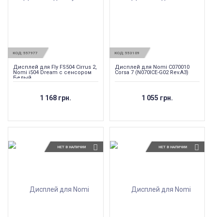
КОД:
557977
КОД:
553109
Дисплей для Fly FS504 Cirrus 2,
Дисплей для Nomi C070010
Nomi i504 Dream с сенсором
Corsa 7 (N070ICE-G02 Rev.A3)
Белый
1 168 грн.
1 055 грн.
НЕТ В НАЛИЧИИ
НЕТ В НАЛИЧИИ