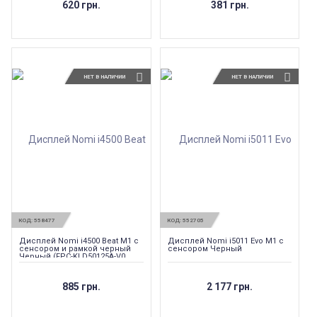
620 грн.
381 грн.
НЕТ В НАЛИЧИИ
НЕТ В НАЛИЧИИ
КОД:
558477
КОД:
552705
Дисплей Nomi i4500 Beat M1 с
Дисплей Nomi i5011 Evo M1 с
сенсором и рамкой черный
сенсором Черный
Черный (FPC-KLD50125A-V0,
FT3327DQQ)
885 грн.
2 177 грн.