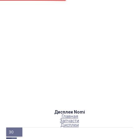
Страницы
Контакти
Ремонт
Доставка
Оплата
Пользовательское соглашение
Блог
Каталог товаров
Аккумуляторы, батарейки
Запчасти
Тюнера T2
Инструменты
Аксессуары
Пульты
Гаджеты
Накопители информации
Дисплеи Nomi
Главная
Запчасти
Дисплеи
30