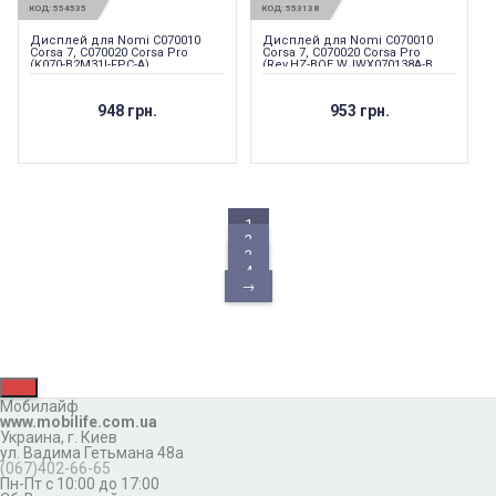
КОД:
554535
КОД:
553138
Дисплей для Nomi C070010
Дисплей для Nomi C070010
Corsa 7, C070020 Corsa Pro
Corsa 7, C070020 Corsa Pro
(K070-B2M31I-FPC-A)
(Rev.HZ-BOE WJWX070138A-B
BLU.070138AV1) Оригинал
948 грн.
953 грн.
1
2
3
4
→
Мобилайф
www.mobilife.com.ua
Украина,
г. Киев
ул. Вадима Гетьмана 48а
(067)402-66-65
Пн-Пт с 10:00 до 17:00