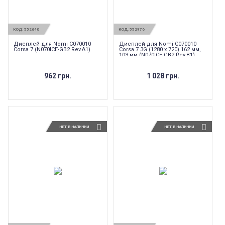
КОД:
552640
КОД:
552976
Дисплей для Nomi C070010
Дисплей для Nomi C070010
Corsa 7 (N070ICE-GB2 Rev.A1)
Corsa 7 3G (1280 х 720) 162 мм,
103 мм (N070ICE-GB2 Rev.B1)
962 грн.
1 028 грн.
НЕТ В НАЛИЧИИ
НЕТ В НАЛИЧИИ