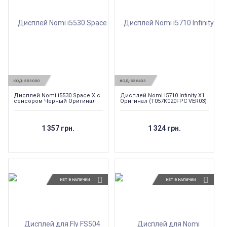
КОД:
553000
КОД:
558433
Дисплей Nomi i5530 Space X с
Дисплей Nomi i5710 Infinity X1
сенсором Черный Оригинал
Оригинал (T057K020FPC VER03)
1 357 грн.
1 324 грн.
НЕТ В НАЛИЧИИ
НЕТ В НАЛИЧИИ