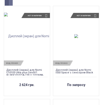
НЕТ В НАЛИЧИИ
НЕТ В НАЛИЧИИ
КОД:
553401
КОД:
552622
Дисплей (экран) для Nomi
Дисплей (экран) для Nomi
C10103 Ultra plus (rev5V1
i550 Space с сенсором Black
WJWX101071A-2 BLU.101068A-
5V1) Оригинал
2 624 грн.
По запросу