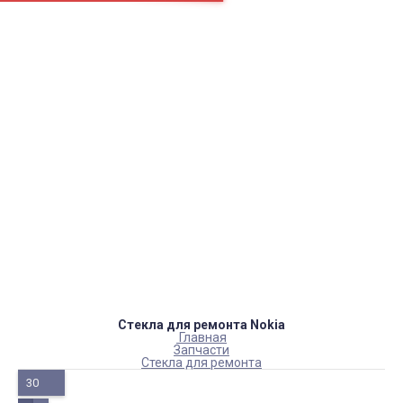
Страницы
Контакти
Ремонт
Доставка
Оплата
Пользовательское соглашение
Блог
Каталог товаров
Аккумуляторы, батарейки
Запчасти
Тюнера T2
Инструменты
Аксессуары
Пульты
Гаджеты
Накопители информации
Стекла для ремонта Nokia
Главная
Запчасти
Стекла для ремонта
30