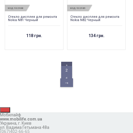
КОД:
532988
КОД:
532989
Стекло дисплея для ремонта
Стекло дисплея для ремонта
Nokia N81 Черный
Nokia N82 Черный
118 грн.
134 грн.
1
2
...
6
→
Мобилайф
www.mobilife.com.ua
Украина,
г. Киев
ул. Вадима Гетьмана 48а
(067)402-66-65