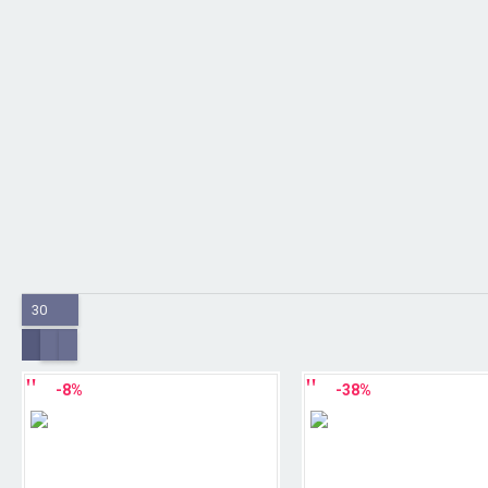
30
-8%
-38%