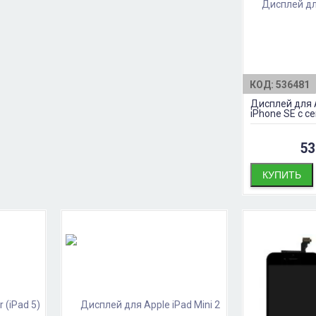
КОД:
536481
Дисплей для A
iPhone SE с 
53
КУПИТЬ