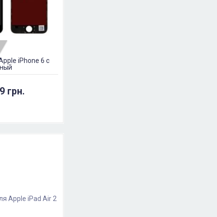
pple iPhone 6 с
рный
9 грн.