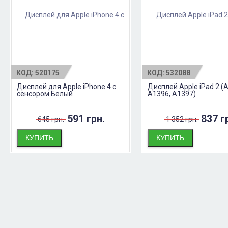
КОД:
520175
КОД:
532088
Дисплей для Apple iPhone 4 с
Дисплей Apple iPad 2 (
сенсором Белый
A1396, A1397)
591 грн.
837 г
645 грн.
1 352 грн.
КУПИТЬ
КУПИТЬ