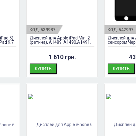
КОД:
539987
КОД:
542997
iPad 5)
Дисплей для Apple iPad Mini 2
Дисплей для A
Pad 9.7
(ретина), A1489, A1490,A1491,
сенсором Че
Mini 3 Retina, A1599, A1600
1 610 грн.
43
КУПИТЬ
КУПИТЬ