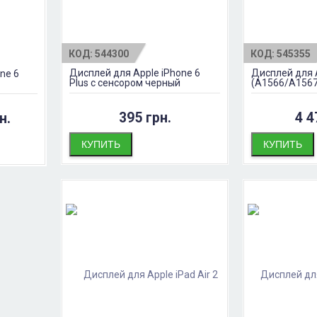
КОД:
544300
КОД:
545355
Дисплей для Apple iPhone 6
Дисплей для A
ne 6
Plus с сенсором черный
(A1566/A1567
Черный
395 грн.
4 4
н.
КУПИТЬ
КУПИТЬ