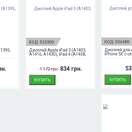
КОД:
536480
КОД:
532900
Дисплей для A
A1395,
Дисплей Apple iPad 3 (A1403,
iPhone SE с 
A1416, A1430), iPad 4 (A1458,
A1459, A1460)
53
рн.
834 грн.
1 172 грн.
КУПИТЬ
КУПИТЬ