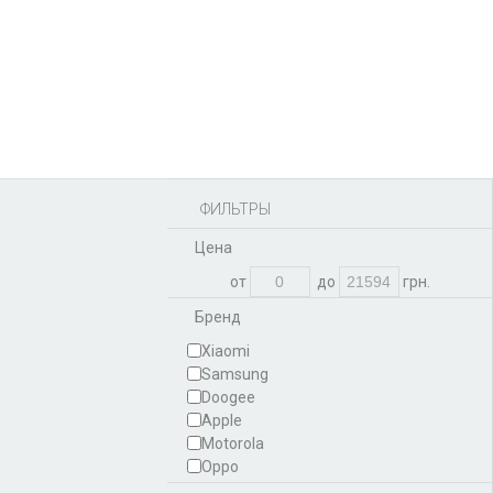
Аккумуляторы,
батарейки
Запчасти
Тюнера T2
Инструменты
Аксессуары
Пульты
Гаджеты
Накопители информации
ФИЛЬТРЫ
Цена
от
до
грн.
Бренд
Xiaomi
Samsung
Doogee
Apple
Motorola
Oppo