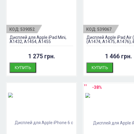
КОД:
539052
КОД:
539067
Дисплей для Apple iPad Mini,
Дисплей Apple iPad Air (
A1432, A1454, A1455
(A1474, A1475, A1476), i
2017 (A1822, A1823)
1 275 грн.
1 466 грн.
КУПИТЬ
КУПИТЬ
-38%