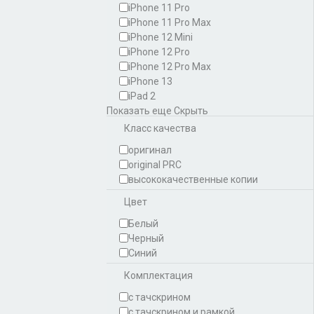
iPhone 11 Pro
iPhone 11 Pro Max
iPhone 12 Mini
iPhone 12 Pro
iPhone 12 Pro Max
iPhone 13
iPad 2
Показать еще
Скрыть
Класс качества
оригинал
original PRC
высококачественные копии
Цвет
Белый
Черный
Синий
Комплектация
с тачскрином
с тачскрином и рамкой