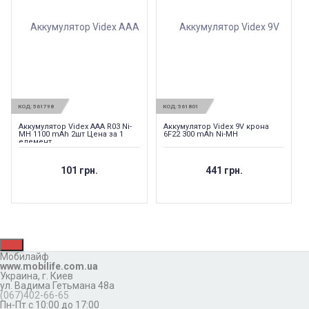
КОД:
561798
КОД:
561801
Аккумулятор Videx AAA R03 Ni-
Аккумулятор Videx 9V крона
MH 1100 mAh 2шт Цена за 1
6F22 300 mAh Ni-MH
елемент
101 грн.
441 грн.
Мобилайф
www.mobilife.com.ua
Украина,
г. Киев
ул. Вадима Гетьмана 48а
(067)402-66-65
Пн-Пт с 10:00 до 17:00