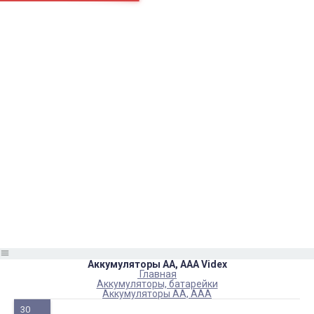
Страницы
Контакти
Ремонт
Доставка
Оплата
Пользовательское соглашение
Блог
Каталог товаров
Аккумуляторы, батарейки
Запчасти
Тюнера T2
Инструменты
Аксессуары
Пульты
Гаджеты
Накопители информации
Аккумуляторы АА, ААА Videx
Главная
Аккумуляторы, батарейки
Аккумуляторы АА, ААА
30