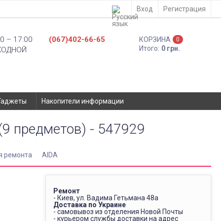
Вход
Регистрация
0 – 17:00
(067)402-66-65
КОРЗИНА
0
Итого:
0 грн.
ХОДНОЙ
Гаджеты
Накопители информации
(9 предметов) - 547929
я ремонта
AIDA
Ремонт
- Киев, ул. Вадима Гетьмана 48а
Доставка по Украине
- самовывоз из отделения Новой Почты
- курьером службы доставки на адрес