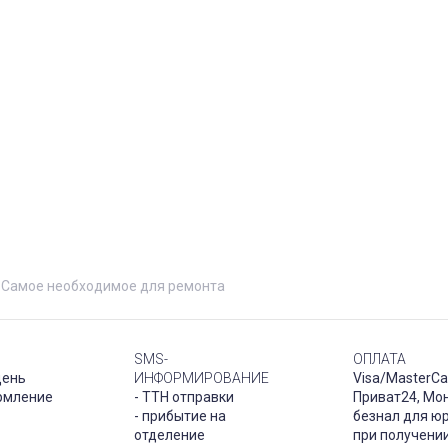
Самое необходимое для ремонта
SMS-
ОПЛАТА
день
ИНФОРМИРОВАНИЕ
Visa/MasterCa
рмление
- ТТН отправки
Приват24, Мо
- прибытие на
безнал для юр
отделение
при получени