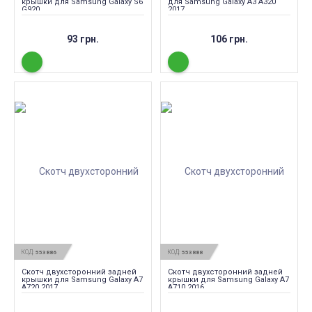
крышки для Samsung Galaxy S6
для Samsung Galaxy A3 A320
G920
2017
93 грн.
106 грн.
КОД:
КОД:
553886
553888
Скотч двухсторонний задней
Скотч двухсторонний задней
крышки для Samsung Galaxy A7
крышки для Samsung Galaxy A7
A720 2017
A710 2016