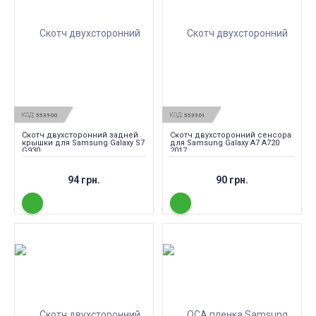
КОД:
КОД:
553900
553901
Скотч двухсторонний задней
Скотч двухсторонний сенсора
крышки для Samsung Galaxy S7
для Samsung Galaxy A7 A720
G930
2017
94 грн.
90 грн.