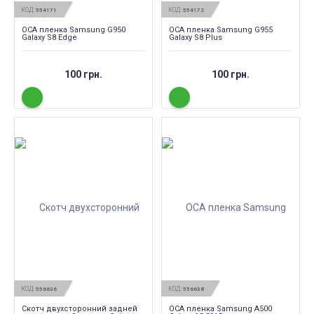
КОД:
КОД:
554171
554172
OCA пленка Samsung G950
OCA пленка Samsung G955
Galaxy S8 Edge
Galaxy S8 Plus
100 грн.
100 грн.
КОД:
КОД:
556636
556638
Скотч двухсторонний задней
OCA пленка Samsung A500