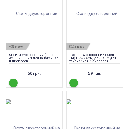
КОД:
КОД:
542697
542698
Скотч двухсторонний (клей
Скотч двухсторонний (клей
3M) FL/UR 3мм для тачскринов
3M) FL/UR 5мм, длина 1м для
и дисплеев
тачскринов и дисплеев
50 грн.
59 грн.