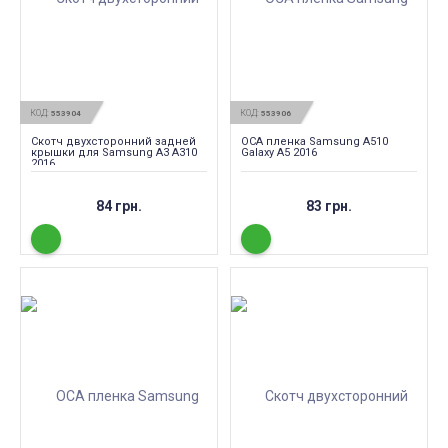
КОД:
КОД:
553904
553906
Скотч двухсторонний задней
OCA пленка Samsung A510
крышки для Samsung A3 A310
Galaxy A5 2016
2016
84 грн.
83 грн.