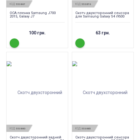
КОД:
КОД:
553867
553876
OCA пленка Samsung J700
Скотч двухсторонний сенсора
2015, Galaxy J7
для Samsung Galaxy S4 i9500
100 грн.
63 грн.
КОД:
КОД:
553880
553885
Скотч двухсторонний задней
Скотч двухсторонний сенсора