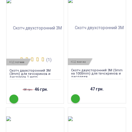
(1)
КОД:
КОД:
533162
527888
Скотч двухсторонний 3M (5mm
Скотч двухсторонний 3M
на 1000mm) для тачскринов и
(3mm) для тачскринов и
дисплеев
дисплеев 1 метр
47 грн.
46 грн.
68 грн.