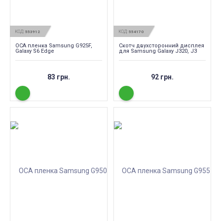
КОД:
КОД:
553912
554170
OCA пленка Samsung G925F,
Скотч двухсторонний дисплея
Galaxy S6 Edge
для Samsung Galaxy J320, J3
83 грн.
92 грн.