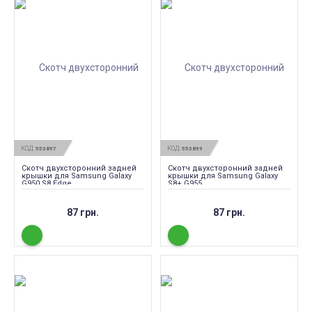
КОД:
КОД:
553897
553899
Скотч двухсторонний задней
Скотч двухсторонний задней
крышки для Samsung Galaxy
крышки для Samsung Galaxy
G950 S8 Edge
S8+ G955
87 грн.
87 грн.