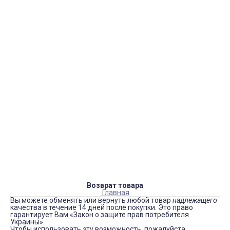
Страницы
Контакти
Ремонт
Доставка
Оплата
Пользовательское соглашение
Блог
Каталог товаров
Аккумуляторы, батарейки
Запчасти
Тюнера T2
Инструменты
Аксессуары
Пульты
Гаджеты
Накопители информации
Возврат товара
Главная
Вы можете обменять или вернуть любой товар
надлежащего
качества в течение 14 дней после покупки. Это право
гарантирует Вам «Закон о защите прав потребителя
Украины».
Чтобы использовать эту возможность, пожалуйста,