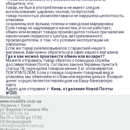
убедитесь что:
товар, не был в употреблении и не имеет следов
использования: царапин, сколов, потёртостей,
товар полностью укомплектован и не нарушена целостность
упаковки
сохранены все ярлыки, пленки и заводская маркировка
Если товар
не надлежащего
качества, и он не работает,
обмен или возврат товара производится только при наличии
заключения сервисного центра, авторизованного
производителем, о том, что условия эксплуатации не
нарушены.
Если же товар реализовывался с гарантией нашего
магазина, Вам нужно обратиться в офис нашего магазина.
Где и как можно произвести обмен или возврат?
Можете отправить товар обратно с помощью службы
доставки Новая Почта. Согласно закона Украины пункта 6
статьи 18, пересылка товаров менее 5 кг оплачивается
ПОКУПАТЕЛЕМ. Если у товара сохранён товарный вид и
упаковка, мы обменяем его Вам или вернём деньги. Возврат
денег осуществляется переводом на Вашу банковскую
карту.
Адрес для отправки
: г. Киев, отделение Новой Почты
№203.
Мобилайф
www.mobilife.com.ua
Украина,
г. Киев
ул. Вадима Гетьмана 48а
(067)402-66-65
Пн-Пт с 10:00 до 17:00
Сб-Вс выходной
office@mobilife.com.ua
Информация