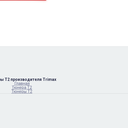
пн-пт
10:00 – 17:00
(067)402-66-65
сб-вс.
выходной
ы Т2 производителя Trimax
Главная
Тюнера T2
Тюнеры Т2