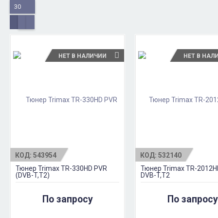
30
НЕТ В НАЛИЧИИ
НЕТ В НАЛ
КОД:
543954
КОД:
532140
Тюнер Trimax TR-330HD PVR
Тюнер Trimax TR-2012H
(DVB-T,T2)
DVB-T,T2
По запросу
По запросу