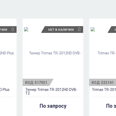
ИЧИИ
НЕТ В НАЛИЧИИ
КОД:
517921
КОД:
532141
D Plus
Тюнер Trimax TR-2012HD DVB-
Trimax TR-20
T2
По запросу
По 