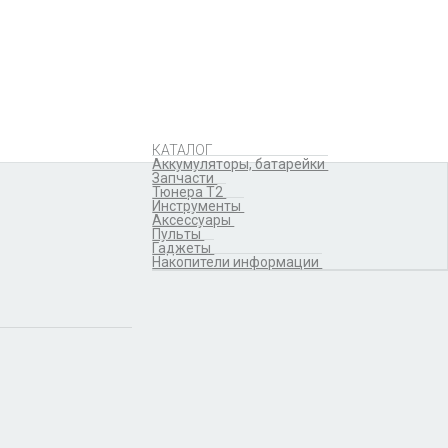
Аккумуляторы,
батарейки
Запчасти
Тюнера T2
Инструменты
Аксессуары
Пульты
Гаджеты
КАТАЛОГ
Накопители информации
Аккумуляторы, батарейки
Запчасти
Тюнера T2
Инструменты
Аксессуары
Пульты
Гаджеты
Накопители информации