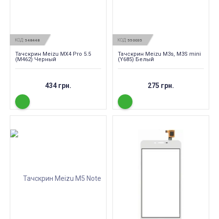
КОД:
КОД:
548448
550035
Тачскрин Meizu MX4 Pro 5.5
Тачскрин Meizu M3s, M3S mini
(M462) Черный
(Y685) Белый
434 грн.
275 грн.