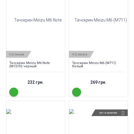
КОД:
КОД:
553269
553270
Тачскрин Meizu M6 Note
Тачскрин Meizu M6 (M711)
(M721H) черный
белый
232 грн.
269 грн.
НЕТ В НАЛИЧИИ