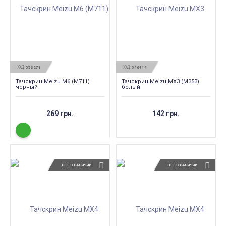
КОД:
КОД:
553271
546914
Тачскрин Meizu M6 (M711)
Тачскрин Meizu MX3 (M353)
черный
белый
269 грн.
142 грн.
НЕТ В НАЛИЧИИ
НЕТ В НАЛИЧИИ