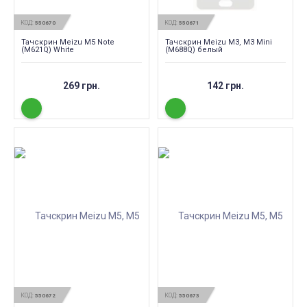
КОД:
КОД:
550670
550671
Тачскрин Meizu M5 Note
Тачскрин Meizu M3, M3 Mini
(M621Q) White
(M688Q) белый
269 грн.
142 грн.
КОД:
КОД:
550672
550673