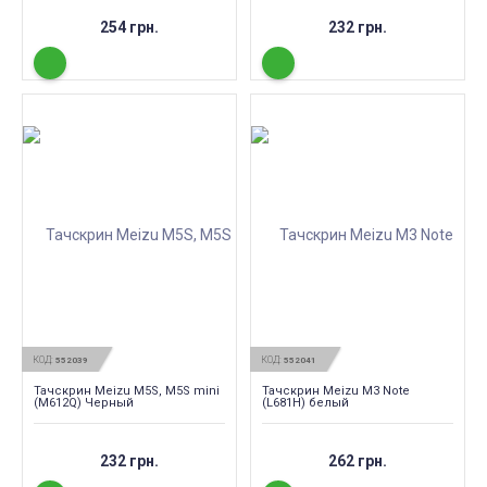
254 грн.
232 грн.
КОД:
КОД:
552039
552041
Тачскрин Meizu M5S, M5S mini
Тачскрин Meizu M3 Note
(M612Q) Черный
(L681H) белый
232 грн.
262 грн.