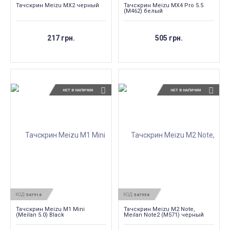
Тачскрин Meizu MX2 черный
Тачскрин Meizu MX4 Pro 5.5
(M462) белый
217 грн.
505 грн.
НЕТ В НАЛИЧИИ
НЕТ В НАЛИЧИИ
КОД:
КОД:
547916
547956
Тачскрин Meizu M1 Mini
Тачскрин Meizu M2 Note,
(Meilan 5.0) Black
Meilan Note2 (M571) черный