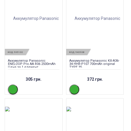
КОД:
535102
КОД:
543908
Аккумулятор Panasonic
Аккумулятор Panasonic KX-A36-
ENELOOP Pro АА R06 2500mAh
34 HHR-P107 700mAh original
Цена за 1 елемент
TYPE 35
305 грн.
372 грн.