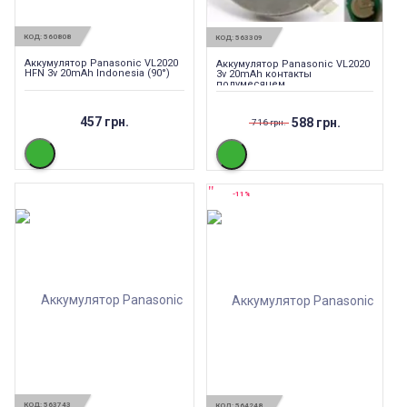
КОД:
560808
КОД:
563309
Аккумулятор Panasonic VL2020
Аккумулятор Panasonic VL2020
HFN 3v 20mAh Indonesia (90°)
3v 20mAh контакты
полумесяцем
457 грн.
588 грн.
716 грн.
-11%
КОД:
563743
КОД:
564248