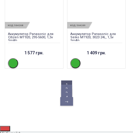
КОД:
564268
КОД:
564269
Аккумулятор Panasonic для
Аккумулятор Panasonic для
Citizen MT920, 295-5600, 1,5v
Seiko MT920, 3023 24L, 1,5v
5mAh
5mAh
1 577 грн.
1 409 грн.
1
2
3
4
→