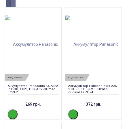
КОД:
501819
КОД:
535068
Аккумулятор Panasonic KX-A36A
Аккумулятор Panasonic KX-A36-
P-P301, C028, t107 3,6V 300mAh
9 HHR-P511 3,6V 1300mah
TYPE2
original TYPE 24
269 грн.
372 грн.