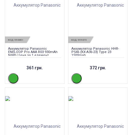
КОД:
556851
КОД:
559675
Аккумулятор Panasonic
Аккумулятор Panasonic HHR-
ENELOOP Pro AAA R03 930mAh
P546 (KX-A36-23) Type 23
NiMh Цена за 1 елемент
1500mah
361 грн.
372 грн.