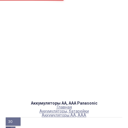
Страницы
Контакти
Ремонт
Доставка
Оплата
Пользовательское соглашение
Блог
Каталог товаров
Аккумуляторы, батарейки
Запчасти
Тюнера T2
Инструменты
Аксессуары
Пульты
Гаджеты
Накопители информации
Аккумуляторы АА, ААА Panasonic
Главная
Аккумуляторы, батарейки
Аккумуляторы АА, ААА
30