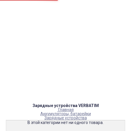
Страницы
Контакти
Ремонт
Доставка
Оплата
Пользовательское соглашение
Блог
Каталог товаров
Аккумуляторы, батарейки
Запчасти
Тюнера T2
Инструменты
Аксессуары
Пульты
Гаджеты
Накопители информации
Зарядные устройства VERBATIM
Главная
Аккумуляторы, батарейки
Зарядные устройства
В этой категории нет ни одного товара.