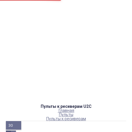
Страницы
Контакти
Ремонт
Доставка
Оплата
Пользовательское соглашение
Блог
Каталог товаров
Аккумуляторы, батарейки
Запчасти
Тюнера T2
Инструменты
Аксессуары
Пульты
Гаджеты
Накопители информации
Пульты к ресиверам U2C
Главная
Пульты
Пульты к ресиверам
30