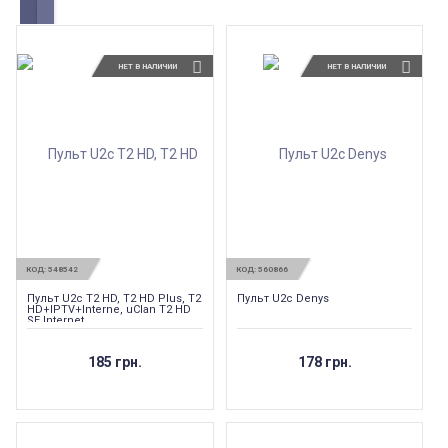
НЕТ В НАЛИЧИИ
НЕТ В НАЛИЧИИ
КОД:
548542
КОД:
560866
Пульт U2c T2 HD, T2 HD Plus, T2
Пульт U2c Denys
HD+IPTV+Interne, uClan T2 HD
SE Internet
185 грн.
178 грн.