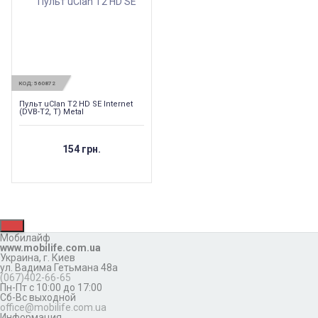
КОД:
560872
Пульт uClan T2 HD SE Internet
(DVB-T2, T) Metal
154 грн.
Мобилайф
www.mobilife.com.ua
Украина,
г. Киев
ул. Вадима Гетьмана 48а
(067)402-66-65
Пн-Пт с 10:00 до 17:00
Сб-Вс выходной
office@mobilife.com.ua
Информация