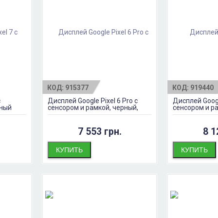
КОД:
915377
КОД:
919440
с
Дисплей Google Pixel 6 Pro с
Дисплей Googl
рный
сенсором и рамкой, черный,
сенсором и р
оригинал
оригинал
7 553 грн.
8 1
КУПИТЬ
КУПИТЬ