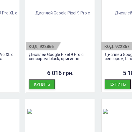
КОД:
922866
КОД:
922867
ro XL с
Дисплей Google Pixel 9 Pro с
Дисплей Googl
ал
сенсором, black, оригинал
сенсором, bla
6 016 грн.
5 1
КУПИТЬ
КУПИТЬ