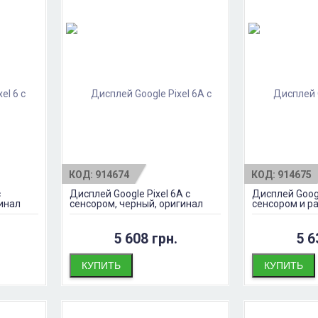
КОД:
914674
КОД:
914675
с
Дисплей Google Pixel 6A с
Дисплей Googl
гинал
сенсором, черный, оригинал
сенсором и р
оригинал
5 608 грн.
5 6
КУПИТЬ
КУПИТЬ