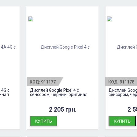
КОД:
911177
КОД:
911178
 4G с
Дисплей Google Pixel 4 с
Дисплей Googl
гинал
сенсором, черный, оригинал
сенсором, че
2 205 грн.
2 5
КУПИТЬ
КУПИТЬ