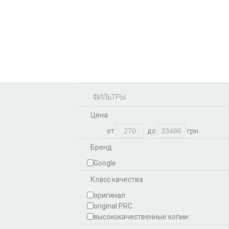
Аккумуляторы,
батарейки
Запчасти
Тюнера T2
Инструменты
Аксессуары
Пульты
Гаджеты
Накопители информации
ФИЛЬТРЫ
Цена
от
до
грн.
Бренд
Google
Класс качества
оригинал
original PRC
высококачественные копии