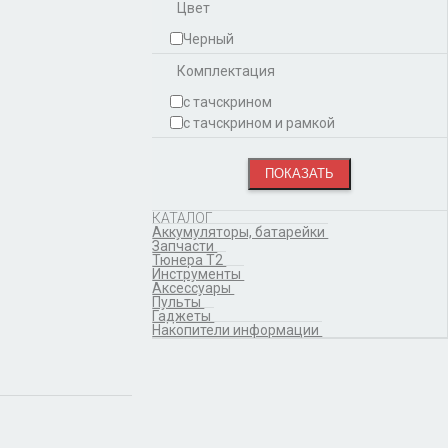
Цвет
Черный
Комплектация
с тачскрином
с тачскрином и рамкой
КАТАЛОГ
Аккумуляторы, батарейки
Запчасти
Тюнера T2
Инструменты
Аксессуары
Пульты
Гаджеты
Накопители информации