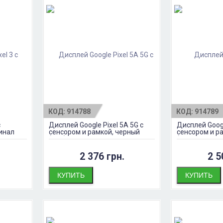
КОД:
914788
КОД:
914789
с
Дисплей Google Pixel 5A 5G с
Дисплей Googl
гинал
сенсором и рамкой, черный
сенсором и р
(TFT)
(OLED)
2 376 грн.
2 5
КУПИТЬ
КУПИТЬ