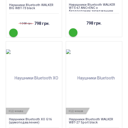
Навушники Bluetooth WALKER
Наушники Bluetooth WALKER
WTS-67 ANC+ENC з
BIG WBT-73 black
бездротовим заряджанням
black
798 грн.
798 грн.
1 068 грн.
КОД:
КОД:
915252
915225
Наушники Bluetooth XO G16
Наушники Bluetooth WALKER
(шумоподавление)
WBT-27 Sport black