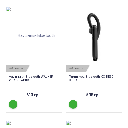
КОД:
КОД:
915228
915243
Наушники Bluetooth WALKER
Гарнитура Bluetooth XO BE32
WTS-21 white
black
613 грн.
598 грн.