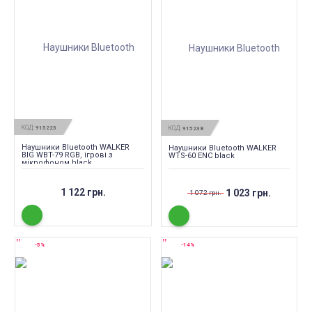
КОД:
915223
КОД:
915238
Наушники Bluetooth WALKER
Наушники Bluetooth WALKER
BIG WBT-79 RGB, ігрові з
WTS-60 ENC black
мікрофоном black
1 122 грн.
1 023 грн.
1 072 грн.
-5%
-14%