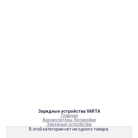
Страницы
Контакти
Ремонт
Доставка
Оплата
Пользовательское соглашение
Блог
Каталог товаров
Аккумуляторы, батарейки
Запчасти
Тюнера T2
Инструменты
Аксессуары
Пульты
Гаджеты
Накопители информации
Зарядные устройства VARTA
Главная
Аккумуляторы, батарейки
Зарядные устройства
В этой категории нет ни одного товара.