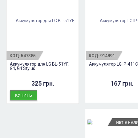
КОД:
547385
КОД:
914891
Аккумулятор для LG BL-51YF,
Аккумулятор LG IP-411
G4, G4 Stylus
325 грн.
167 грн.
КУПИТЬ
НЕТ В НАЛ