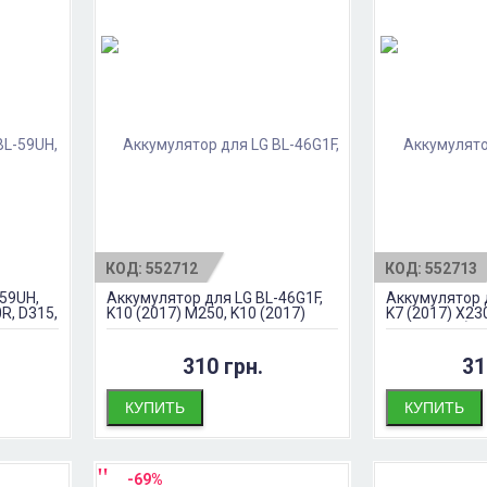
КОД:
552712
КОД:
552713
59UH,
Аккумулятор для LG BL-46G1F,
Аккумулятор д
0R, D315,
K10 (2017) M250, K10 (2017)
K7 (2017) X230
X400 2800мАч
M200N, K8 (20
(2017) X240 
310 грн.
31
КУПИТЬ
КУПИТЬ
-69%