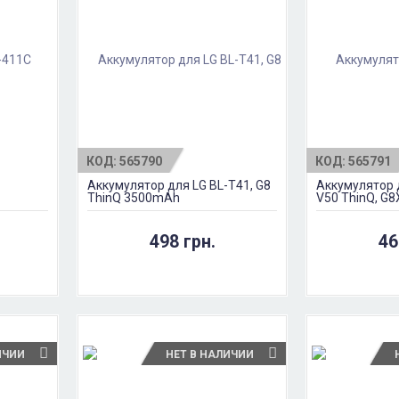
КОД:
565790
КОД:
565791
C
Аккумулятор для LG BL-T41, G8
Аккумулятор 
ThinQ 3500mAh
V50 ThinQ, G8
ThinQ 4000m
498 грн.
46
ИЧИИ
НЕТ В НАЛИЧИИ