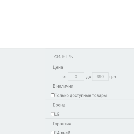
Аккумуляторы,
батарейки
Запчасти
Тюнера T2
Инструменты
Аксессуары
Пульты
Гаджеты
Накопители информации
ФИЛЬТРЫ
Цена
от
до
грн.
В наличии
Только доступные товары
Бренд
LG
Гарантия
14 дней