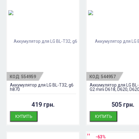
КОД:
554959
КОД:
544957
Аккумулятор для LG BL-T32, g6
Аккумулятор для LG BL-
h870
G2 mini D618, D620, D62
F70, Оригинал
419 грн.
505 грн.
КУПИТЬ
КУПИТЬ
-63%