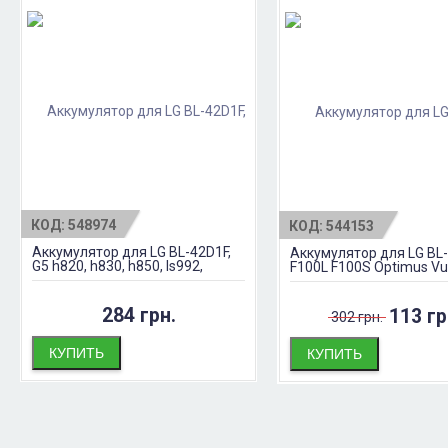
КОД:
548974
КОД:
544153
Аккумулятор для LG BL-42D1F,
Аккумулятор для LG BL-
G5 h820, h830, h850, ls992,
F100L F100S Optimus V
us992, vs987
284 грн.
113 гр
302 грн.
КУПИТЬ
КУПИТЬ