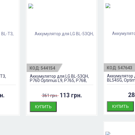
КОД:
547643
КОД:
544154
Аккумулятор 
T3,
Аккумулятор для LG BL-53QH,
BL54SG, Optimu
u
P760 Optimus L9, P765, P768,
f320s, f320k, 
P880 Optimus 4x HD
Оригинал
28
н.
113 грн.
361 грн.
КУПИТЬ
КУПИТЬ