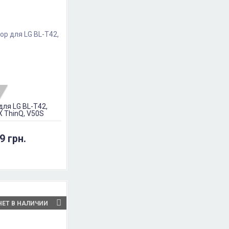
для LG BL-T42,
X ThinQ, V50S
Ah
9 грн.
НЕТ В НАЛИЧИИ