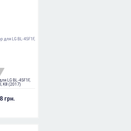
ля LG BL-45F1F,
, K8 (2017)
17) US215, K8
2500мАч
8 грн.