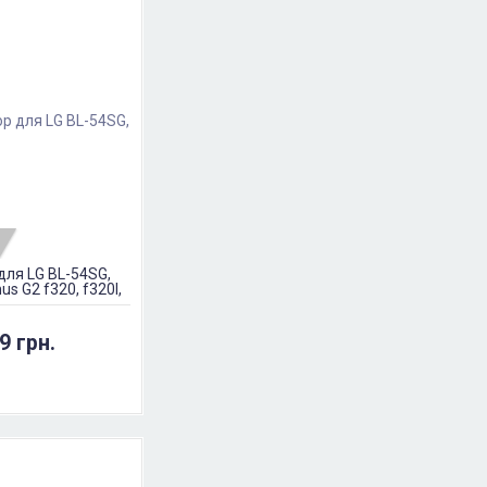
для LG BL-54SG,
s G2 f320, f320l,
f300, f260,
9 грн.