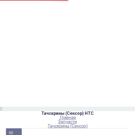
Страницы
Контакти
Ремонт
Доставка
Оплата
Пользовательское соглашение
Блог
Каталог товаров
Аккумуляторы, батарейки
Запчасти
Тюнера T2
Инструменты
Аксессуары
Пульты
Гаджеты
Накопители информации
Тачскрины (Сенсор) HTC
Главная
Запчасти
Тачскрины (Сенсор)
30