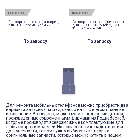
КОД:
537698
КОД:
519953
Сенсорное стекло (тачскрин)
Сенсорное стекло (тачскрин)
для HTC Hero 4G черный
для HTC T3320 Touch 2, T3333
Touch 2 Mega OR
По запросу
По запросу
1
2
...
7
→
Для ремонта мобильных телефонов можно приобрести два
варианта запасных частей, сенсор на HTC в этом плане не
исключение. Во-первых, можно купить недорогие детали,
произведенные современными фирмами из Поднебесной,
которые производят всевозможные комплектующие для
любых марок и моделей. Но если вы хотите надежности и
долговечности, то вам нужно выбирать во-вторых:
оригинальные запчасти, которые можно купить в нашем