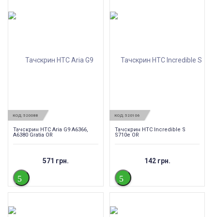
КОД:
520088
КОД:
520106
Тачскрин HTC Aria G9 A6366,
Тачскрин HTC Incredible S
A6380 Gratia OR
S710e OR
571 грн.
142 грн.