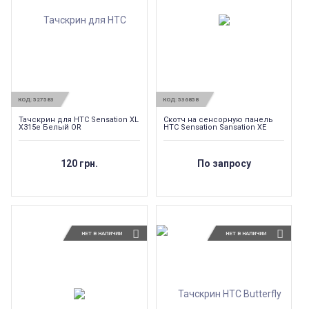
КОД:
527583
КОД:
536858
Тачскрин для HTC Sensation XL
Скотч на сенсорную панель
X315e Белый OR
HTC Sensation Sansation XE
120 грн.
По запросу
НЕТ В НАЛИЧИИ
НЕТ В НАЛИЧИИ