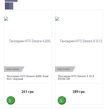
КОД:
546482
КОД:
520033
Тачскрин HTC Desire 620G Dual
Тачскрин HTC Desire S G12
Sim черный
S510e OR
261 грн.
289 грн.