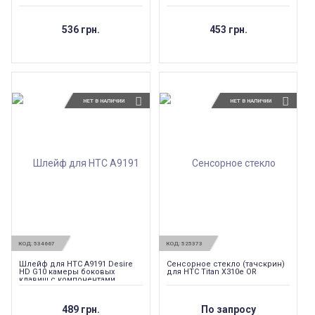
536 грн.
453 грн.
НЕТ В НАЛИЧИИ
НЕТ В НАЛИЧИИ
КОД:
534667
КОД:
525373
Шлейф для HTC A9191 Desire
Сенсорное стекло (тачскрин)
HD G10 камеры боковых
для HTC Titan X310e OR
клавиш с компонентами
489 грн.
По запросу