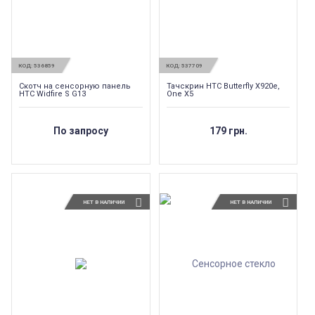
КОД:
536859
КОД:
537709
Скотч на сенсорную панель
Тачскрин HTC Butterfly X920e,
HTC Widfire S G13
One X5
По запросу
179 грн.
НЕТ В НАЛИЧИИ
НЕТ В НАЛИЧИИ