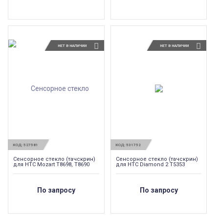
НЕТ В НАЛИЧИИ
НЕТ В НАЛИЧИИ
КОД:
527581
КОД:
531752
Сенсорное стекло (тачскрин)
Сенсорное стекло (тачскрин)
для HTC Mozart T8698, T8690
для HTC Diamond 2 T5353
По запросу
По запросу