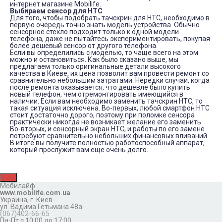
интернет магазине Mobilife.
Выбираем сенсор для HTC
Для того, чтобы подобрать тачскрин для HTC, необходимо в
первую очередь точно знать модель устройства. Обычно
сенсорное стекло подходит только к одной модели
телефона, даже не пытайтесь экспериментировать, покупая
более дешевый сенсор от другого телефона.
Если вы определились с моделью, то чаще всего на этом
можно и остановиться. Как было сказано выше, мы
предлагаем только оригинальные детали высокого
качества в Киеве, их цена позволит вам провести ремонт со
сравнительно небольшим затратами. Нередки случаи, когда
после ремонта оказывается, что дешевле было купить
новый телефон, чем отремонтировать имеющийся в
наличии. Если вам необходимо заменить тачскрин HTC, то
такая ситуация исключена. Во-первых, любой смартфон HTC
стоит достаточно дорого, поэтому при поломке сенсора
практически никогда не возникает желание его заменить.
Во-вторых, и сенсорный экран HTC, и работы по его замене
потребуют сравнительно небольших финансовых вливаний.
В итоге вы получите полностью работоспособный аппарат,
который прослужит вам еще очень долго.
Мобилайф
www.mobilife.com.ua
Украина,
г. Киев
ул. Вадима Гетьмана 48а
(067)402-66-65
Пн-Пт с 10:00 до 17:00