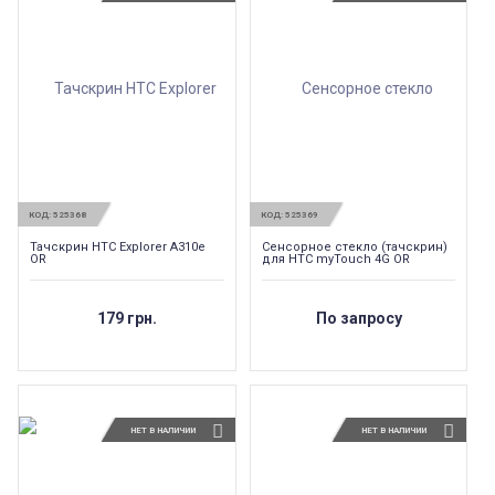
КОД:
525368
КОД:
525369
Тачскрин HTC Explorer A310e
Сенсорное стекло (тачскрин)
OR
для HTC myTouch 4G OR
179 грн.
По запросу
НЕТ В НАЛИЧИИ
НЕТ В НАЛИЧИИ