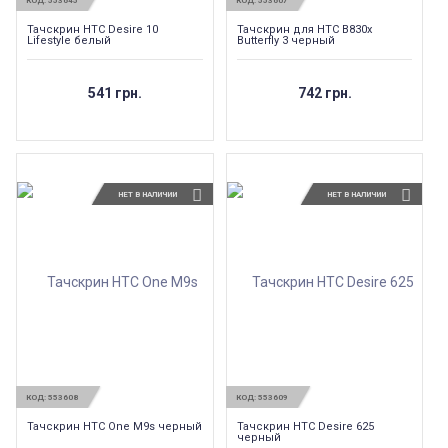
КОД:
553645
КОД:
553607
Тачскрин HTC Desire 10
Тачскрин для HTC B830x
Lifestyle белый
Butterfly 3 черный
541 грн.
742 грн.
НЕТ В НАЛИЧИИ
НЕТ В НАЛИЧИИ
КОД:
553608
КОД:
553609
Тачскрин HTC One M9s черный
Тачскрин HTC Desire 625
черный