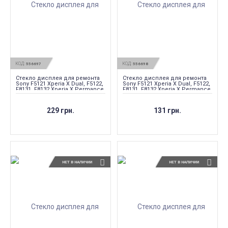
КОД:
КОД:
556697
556698
Стекло дисплея для ремонта
Стекло дисплея для ремонта
Sony F5121 Xperia X Dual, F5122,
Sony F5121 Xperia X Dual, F5122,
F8131, F8132 Xperia X Permance
F8131, F8132 Xperia X Permance
Dual Graphite Lime
Dual Graphite Pink
229 грн.
131 грн.
НЕТ В НАЛИЧИИ
НЕТ В НАЛИЧИИ