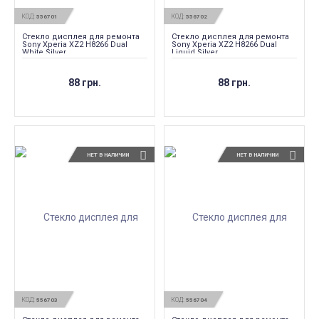
КОД:
КОД:
556701
556702
Стекло дисплея для ремонта
Стекло дисплея для ремонта
Sony Xperia XZ2 H8266 Dual
Sony Xperia XZ2 H8266 Dual
White Silver
Liquid Silver
88 грн.
88 грн.
НЕТ В НАЛИЧИИ
НЕТ В НАЛИЧИИ
КОД:
КОД:
556703
556704