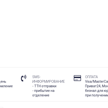
SMS-
ОПЛАТА
день
ИНФОРМИРОВАНИЕ
Visa/MasterCa
рмление
- ТТН отправки
Приват24, Мо
- прибытие на
безнал для юр
отделение
при получени