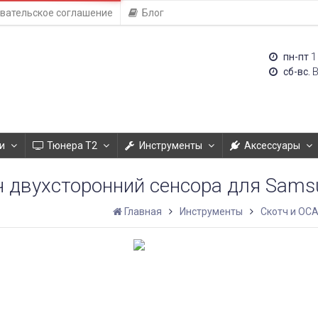
вательское соглашение
Блог
1
пн-пт
сб-вс.
и
Тюнера T2
Инструменты
Аксессуары
 двухсторонний сенсора для Samsu
Главная
Инструменты
Скотч и OCA