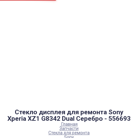
Страницы
Контакти
Ремонт
Доставка
Оплата
Пользовательское соглашение
Блог
Каталог товаров
Аккумуляторы, батарейки
Запчасти
Тюнера T2
Инструменты
Аксессуары
Пульты
Гаджеты
Накопители информации
Стекло дисплея для ремонта Sony
Xperia XZ1 G8342 Dual Серебро - 556693
Главная
Запчасти
Стекла для ремонта
Sony