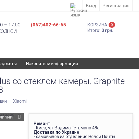
Вход
Регистрация
0 – 17:00
(067)402-66-65
КОРЗИНА
0
Итого:
0 грн.
ХОДНОЙ
Гаджеты
Накопители информации
us со стеклом камеры, Graphite
8
шки
Xiaomi
АЛИЧИИ
Ремонт
- Киев, ул. Вадима Гетьмана 48а
Доставка по Украине
- самовывоз из отделения Новой Почты