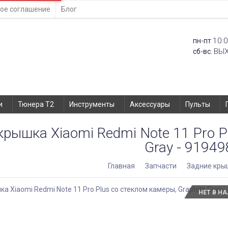
ое соглашение
Блог
10:0
пн-пт
ВЫ
сб-вс.
и
Тюнера T2
Инструменты
Аксессуары
Пульты
крышка Xiaomi Redmi Note 11 Pro Pl
Gray - 91949
Главная
Запчасти
Задние кры
НЕТ В Н