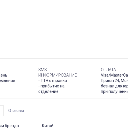
SMS-
ОПЛАТА
день
ИНФОРМИРОВАНИЕ
Visa/MasterCa
рмление
- ТТН отправки
Приват24, Мо
- прибытие на
безнал для юр
отделение
при получени
Отзывы
ии бренда
Китай