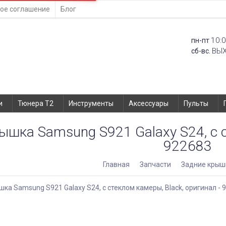
ое соглашение
Блог
10:0
пн-пт
ВЫ
сб-вс.
и
Тюнера T2
Инструменты
Аксессуары
Пульты
ышка Samsung S921 Galaxy S24, с с
922683
Главная
Запчасти
Задние крыш