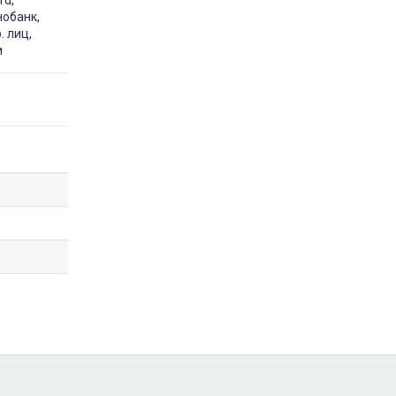
нобанк,
. лиц,
и