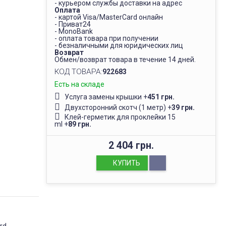
- курьером службы доставки на адрес
Оплата
- картой Visa/MasterCard онлайн
- Приват24
- MonoBank
- оплата товара при получении
- безналичными для юридических лиц
Возврат
Обмен/возврат товара в течение 14 дней.
КОД ТОВАРА:
922683
Есть на складе
Услуга замены крышки
+
451 грн.
Двухсторонний скотч (1 метр)
+
39 грн.
Клей-герметик для проклейки 15
ml
+
89 грн.
2 404 грн.
КУПИТЬ
rd,