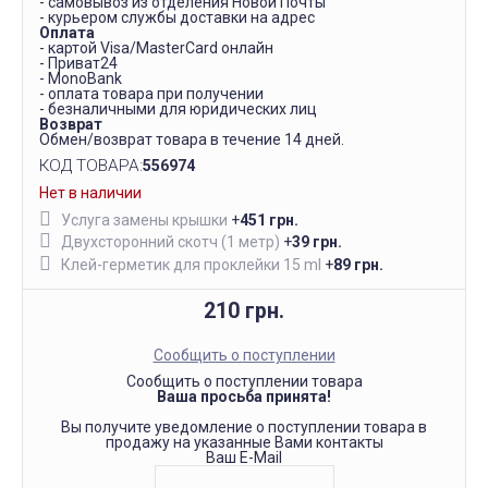
- самовывоз из отделения Новой Почты
- курьером службы доставки на адрес
Оплата
- картой Visa/MasterCard онлайн
- Приват24
- MonoBank
- оплата товара при получении
- безналичными для юридических лиц
Возврат
Обмен/возврат товара в течение 14 дней.
КОД ТОВАРА:
556974
Нет в наличии
Услуга замены крышки
+
451 грн.
Двухсторонний скотч (1 метр)
+
39 грн.
Клей-герметик для проклейки 15 ml
+
89 грн.
210 грн.
Сообщить о поступлении
Сообщить о поступлении товара
Ваша просьба принята!
Вы получите уведомление о поступлении товара в
продажу на указанные Вами контакты
Ваш E-Mail