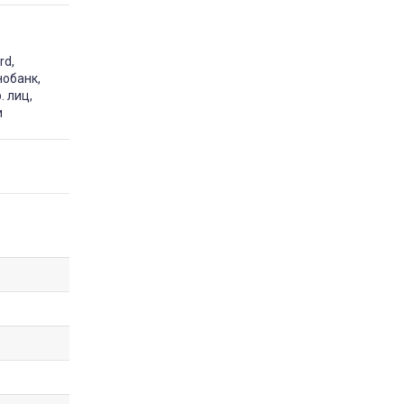
rd,
нобанк,
. лиц,
и