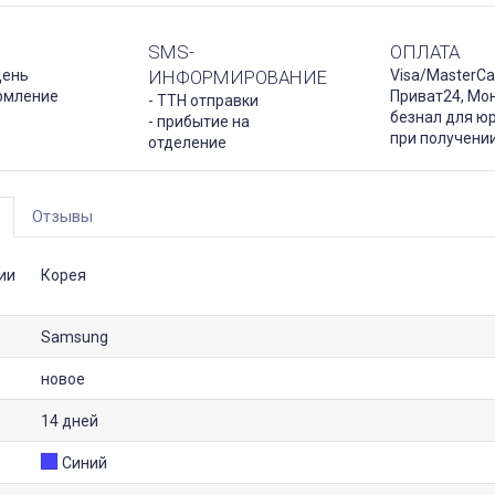
SMS-
ОПЛАТА
день
ИНФОРМИРОВАНИЕ
Visa/MasterCa
рмление
Приват24, Мо
- ТТН отправки
безнал для юр
- прибытие на
при получени
отделение
Отзывы
ии
Корея
Samsung
новое
14 дней
Синий