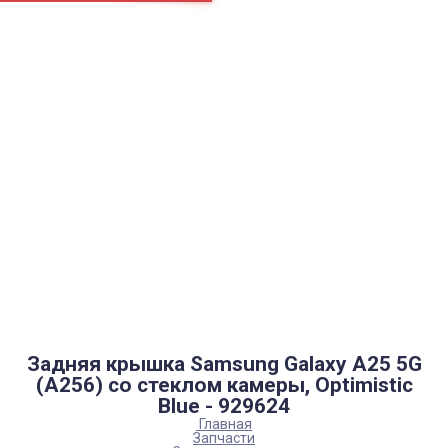
Страницы
Контакти
Ремонт
Доставка
Оплата
Пользовательское соглашение
Блог
Каталог товаров
Аккумуляторы, батарейки
Запчасти
Тюнера T2
Инструменты
Аксессуары
Пульты
Гаджеты
Накопители информации
Задняя крышка Samsung Galaxy A25 5G
(A256) со стеклом камеры, Optimistic
Blue - 929624
Главная
Запчасти