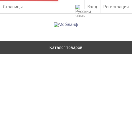
Страницы
Вход
Регистрация
Каталог товаров
Задняя крышка Samsung A750, A7 2018
Золотистый - 558307
Главная
Запчасти
Задние крышки
Samsung
Ремонт
- Киев, ул. Вадима Гетьмана 48а
Доставка по Украине
- самовывоз из отделения Новой Почты
- курьером службы доставки на адрес
Оплата