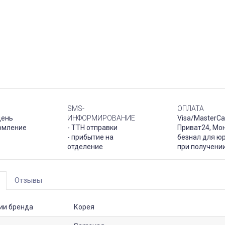
SMS-
ОПЛАТА
день
ИНФОРМИРОВАНИЕ
Visa/MasterCa
рмление
- ТТН отправки
Приват24, Мо
- прибытие на
безнал для юр
отделение
при получени
Отзывы
ии бренда
Корея