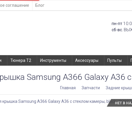
ое соглашение
Блог
10:0
пн-пт
ВЫ
сб-вс.
и
Тюнера T2
Инструменты
Аксессуары
Пульты
рышка Samsung A366 Galaxy A36 с 
Главная
Запчасти
Задние крыш
НЕТ В Н