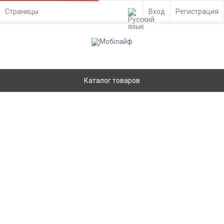
Страницы
Вход
Регистрация
Каталог товаров
Задняя крышка Samsung A235 Galaxy
A23, белый - 910421
Главная
Запчасти
Задние крышки
Samsung
Нет в наличии
Ремонт
- Киев, ул. Вадима Гетьмана 48а
Доставка по Украине
- самовывоз из отделения Новой Почты
- курьером службы доставки на адрес
Оплата