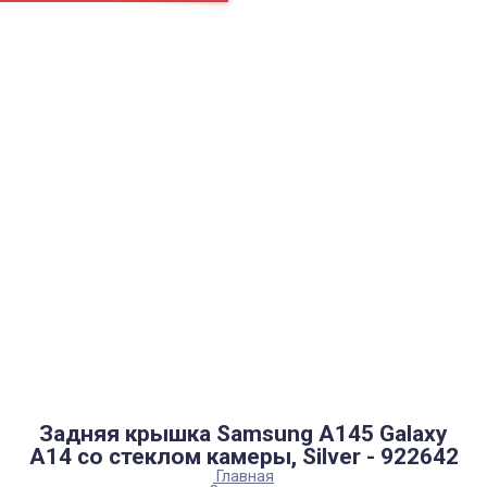
Страницы
Контакти
Ремонт
Доставка
Оплата
Пользовательское соглашение
Блог
Найти
Каталог товаров
Аккумуляторы, батарейки
Запчасти
Тюнера T2
Инструменты
Аксессуары
Пульты
Гаджеты
Накопители информации
Задняя крышка Samsung A145 Galaxy
A14 со стеклом камеры, Silver - 922642
Главная