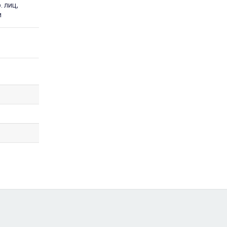
. лиц,
и