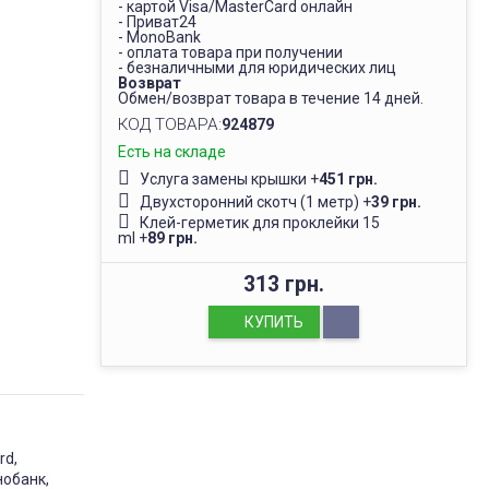
- картой Visa/MasterCard онлайн
- Приват24
- MonoBank
- оплата товара при получении
- безналичными для юридических лиц
Возврат
Обмен/возврат товара в течение 14 дней.
КОД ТОВАРА:
924879
Есть на складе
Услуга замены крышки
+
451 грн.
Двухсторонний скотч (1 метр)
+
39 грн.
Клей-герметик для проклейки 15
ml
+
89 грн.
313 грн.
КУПИТЬ
rd,
нобанк,