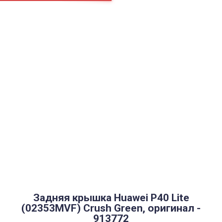
Страницы
Контакти
Ремонт
Доставка
Оплата
Пользовательское соглашение
Блог
Найти
Каталог товаров
Аккумуляторы, батарейки
Запчасти
Тюнера T2
Инструменты
Аксессуары
Пульты
Гаджеты
Накопители информации
Задняя крышка Huawei P40 Lite
(02353MVF) Crush Green, оригинал -
913772