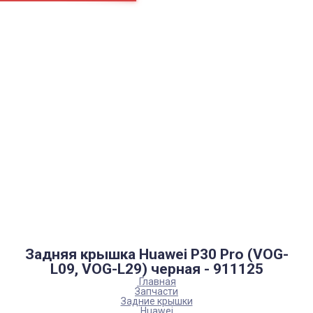
Страницы
Контакти
Ремонт
Доставка
Оплата
Пользовательское соглашение
Блог
Каталог товаров
Аккумуляторы, батарейки
Запчасти
Тюнера T2
Инструменты
Аксессуары
Пульты
Гаджеты
Накопители информации
Задняя крышка Huawei P30 Pro (VOG-
L09, VOG-L29) черная - 911125
Главная
Запчасти
Задние крышки
Huawei