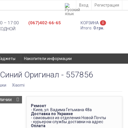
Вход
Регистрация
0 – 17:00
(067)402-66-65
КОРЗИНА
0
Итого:
0 грн.
ХОДНОЙ
Гаджеты
Накопители информации
 Синий Оригинал - 557856
шки
Xiaomi
АЛИЧИИ
Ремонт
- Киев, ул. Вадима Гетьмана 48а
Доставка по Украине
- самовывоз из отделения Новой Почты
- курьером службы доставки на адрес
Оплата