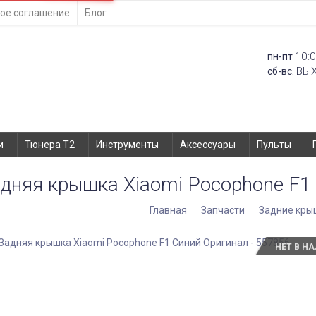
ое соглашение
Блог
10:0
пн-пт
ВЫ
сб-вс.
и
Тюнера T2
Инструменты
Аксессуары
Пульты
дняя крышка Xiaomi Pocophone F1
Главная
Запчасти
Задние кры
НЕТ В Н