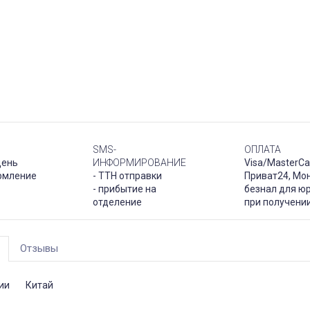
SMS-
ОПЛАТА
день
ИНФОРМИРОВАНИЕ
Visa/MasterCa
рмление
- ТТН отправки
Приват24, Мо
- прибытие на
безнал для юр
отделение
при получени
Отзывы
ии
Китай