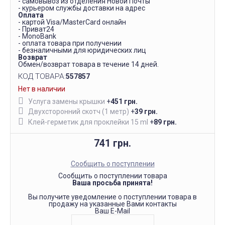
- самовывоз из отделения Новой Почты
- курьером службы доставки на адрес
Оплата
- картой Visa/MasterCard онлайн
- Приват24
- MonoBank
- оплата товара при получении
- безналичными для юридических лиц
Возврат
Обмен/возврат товара в течение 14 дней.
КОД ТОВАРА:
557857
Нет в наличии
Услуга замены крышки
+
451 грн.
Двухсторонний скотч (1 метр)
+
39 грн.
Клей-герметик для проклейки 15 ml
+
89 грн.
741 грн.
Сообщить о поступлении
Сообщить о поступлении товара
Ваша просьба принята!
Вы получите уведомление о поступлении товара в
продажу на указанные Вами контакты
Ваш E-Mail