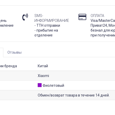
SMS-
ОПЛАТА
день
ИНФОРМИРОВАНИЕ
Visa/MasterCa
рмление
- ТТН отправки
Приват24, Мо
- прибытие на
безнал для юр
отделение
при получени
Отзывы
ии бренда
Китай
Xiaomi
Фиолетовый
Обмен/возврат товара в течение 14 дней.