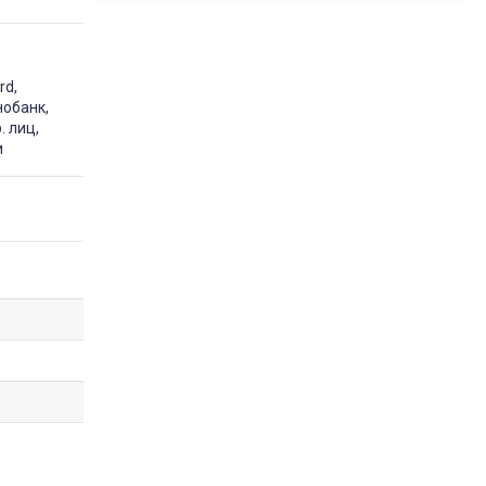
rd,
нобанк,
. лиц,
и