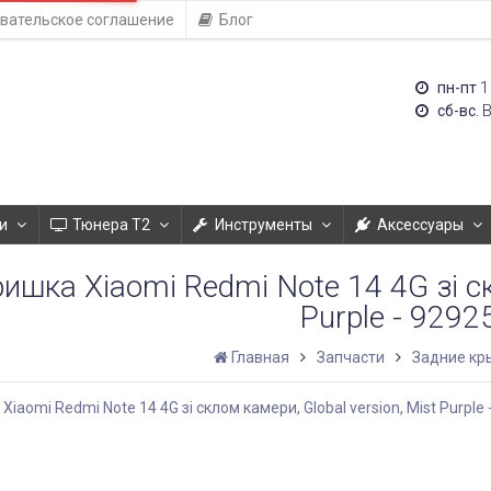
вательское соглашение
Блог
1
пн-пт
сб-вс.
и
Тюнера T2
Инструменты
Аксессуары
ишка Xiaomi Redmi Note 14 4G зі ск
Purple - 9292
Главная
Запчасти
Задние кр