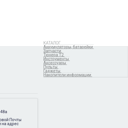
Аккумуляторы,
батарейки
Запчасти
Тюнера T2
Инструменты
Аксессуары
Пульты
Гаджеты
КАТАЛОГ
Накопители информации
Аккумуляторы, батарейки
Запчасти
Тюнера T2
Инструменты
Аксессуары
Пульты
Гаджеты
Накопители информации
 48а
Новой Почты
и на адрес