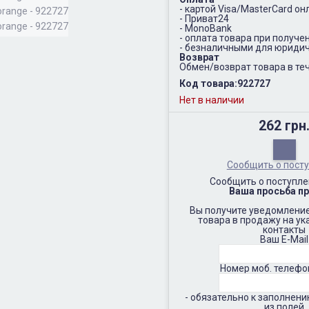
- картой Visa/MasterCard он
- Приват24
- MonoBank
- оплата товара при получе
- безналичными для юридич
Возврат
Обмен/возврат товара в теч
Код товара:
922727
Нет в наличии
262 грн
Сообщить о пост
Сообщить о поступле
Ваша просьба пр
Вы получите уведомление
товара в продажу на у
контакты
Ваш E-Mail
Номер моб. телефо
- обязательно к заполнен
из полей