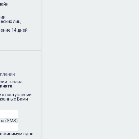
лайн
нии
еских лиц
ение 14 дней.
.
уплении
нии товара
инята!
 о поступлении
казанные Вами
на (SMS)
ию минимум одно