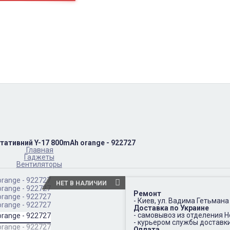
пн-пт
10:00 – 17:00
(067)402-66-65
сб-вс.
выходной
тативний Y-17 800mAh orange - 922727
Главная
Гаджеты
Вентиляторы
НЕТ В НАЛИЧИИ
Ремонт
- Киев, ул. Вадима Гетьмана
Доставка по Украине
- самовывоз из отделения 
- курьером службы доставк
Оплата