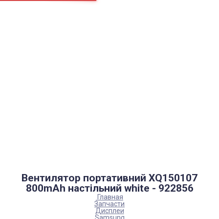
Страницы
Контакти
Ремонт
Доставка
Оплата
Пользовательское соглашение
Блог
Каталог товаров
Аккумуляторы, батарейки
Запчасти
Тюнера T2
Инструменты
Аксессуары
Пульты
Гаджеты
Накопители информации
Вентилятор портативний XQ150107
800mAh настільний white - 922856
Главная
Запчасти
Дисплеи
Samsung