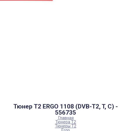
Страницы
Контакти
Ремонт
Доставка
Оплата
Пользовательское соглашение
Блог
Каталог товаров
Аккумуляторы, батарейки
Запчасти
Тюнера T2
Инструменты
Аксессуары
Пульты
Гаджеты
Накопители информации
Тюнер T2 ERGO 1108 (DVB-T2, T, C) -
556735
Главная
Тюнера T2
Тюнеры Т2
Ergo