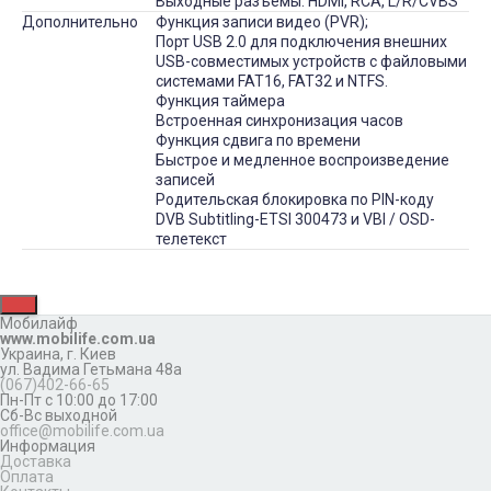
Выходные разъемы: HDMI, RCA, L/R/CVBS
Дополнительно
Функция записи видео (PVR);
Порт USB 2.0 для подключения внешних
USB-совместимых устройств с файловыми
системами FAT16, FAT32 и NTFS.
Функция таймера
Встроенная синхронизация часов
Функция сдвига по времени
Быстрое и медленное воспроизведение
записей
Родительская блокировка по PIN-коду
DVB Subtitling-ETSI 300473 и VBI / OSD-
телетекст
Мобилайф
www.mobilife.com.ua
Украина,
г. Киев
ул. Вадима Гетьмана 48а
(067)402-66-65
Пн-Пт с 10:00 до 17:00
Сб-Вс выходной
office@mobilife.com.ua
Информация
Доставка
Оплата