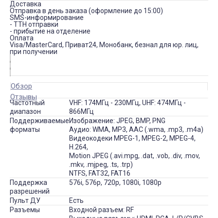
Доставка
Отправка в день заказа (оформление до 15:00)
SMS-информирование
- ТТН отправки
- прибытие на отделение
Оплата
Visa/MasterCard, Приват24, Монобанк, безнал для юр. лиц,
при получении
Обзор
Отзывы
Частотный
VHF: 174MГц - 230MГц, UHF: 474MГц -
диапазон
866MГц
Поддерживаемые
Изображение: JPEG, BMP, PNG
форматы
Аудио: WMA, MP3, AAC (.wma, .mp3, .m4a)
Видеокодеки MPEG-1, MPEG-2, MPEG-4,
H.264,
Motion JPEG (.avi.mpg, .dat, .vob, .div, .mov,
.mkv, .mjpeg, .ts, .trp)
NTFS, FAT32, FAT16
Поддержка
576i, 576p, 720p, 1080i, 1080p
разрешений
Пульт ДУ
Есть
Разъемы
Входной разъем: RF