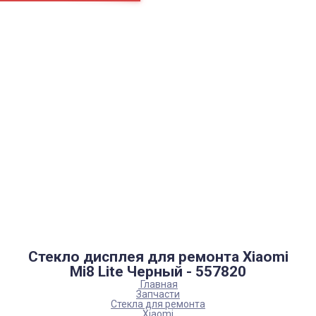
Страницы
Контакти
Ремонт
Доставка
Оплата
Пользовательское соглашение
Блог
Каталог товаров
Аккумуляторы, батарейки
Запчасти
Тюнера T2
Инструменты
Аксессуары
Пульты
Гаджеты
Накопители информации
Стекло дисплея для ремонта Xiaomi
Mi8 Lite Черный - 557820
Главная
Запчасти
Стекла для ремонта
Xiaomi