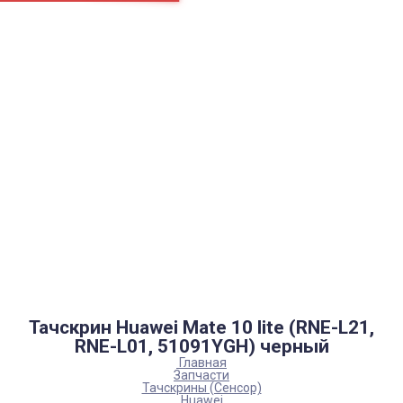
Страницы
Контакти
Ремонт
Доставка
Оплата
Пользовательское соглашение
Блог
Каталог товаров
Аккумуляторы, батарейки
Запчасти
Тюнера T2
Инструменты
Аксессуары
Пульты
Гаджеты
Накопители информации
Тачскрин Huawei Mate 10 lite (RNE-L21,
RNE-L01, 51091YGH) черный
Главная
Запчасти
Тачскрины (Сенсор)
Huawei