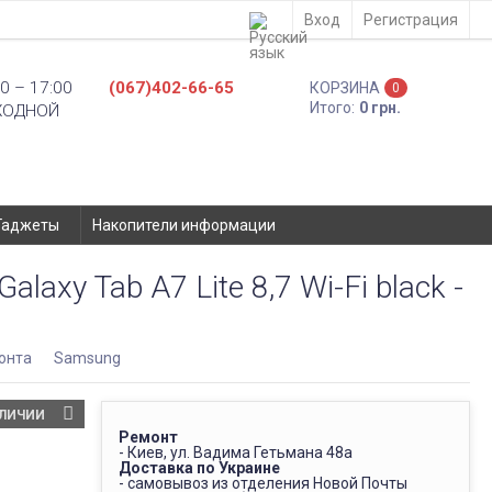
Вход
Регистрация
0 – 17:00
(067)402-66-65
КОРЗИНА
0
Итого:
0 грн.
ХОДНОЙ
Гаджеты
Накопители информации
axy Tab A7 Lite 8,7 Wi-Fi black -
онта
Samsung
АЛИЧИИ
Ремонт
- Киев, ул. Вадима Гетьмана 48а
Доставка по Украине
- самовывоз из отделения Новой Почты