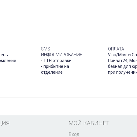
SMS-
ОПЛАТА
день
ИНФОРМИРОВАНИЕ
Visa/MasterCa
рмление
- ТТН отправки
Приват24, Мо
- прибытие на
безнал для юр
отделение
при получени
ЦИЯ
МОЙ КАБИНЕТ
Вход