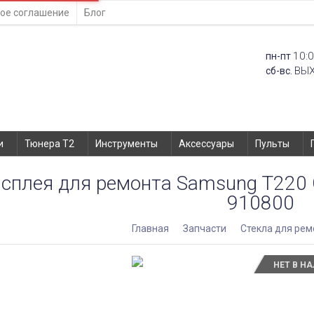
ое соглашение
Блог
10:0
пн-пт
ВЫ
сб-вс.
и
Тюнера T2
Инструменты
Аксессуары
Пульты
сплея для ремонта Samsung T220 Gal
910800
Главная
Запчасти
Стекла для рем
НЕТ В Н