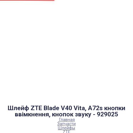
Страницы
Контакти
Ремонт
Доставка
Оплата
Пользовательское соглашение
Блог
Каталог товаров
Аккумуляторы, батарейки
Запчасти
Тюнера T2
Инструменты
Аксессуары
Пульты
Гаджеты
Накопители информации
Шлейф ZTE Blade V40 Vita, A72s кнопки
ввімкнення, кнопок звуку - 929025
Главная
Запчасти
Шлейфы
ZTE