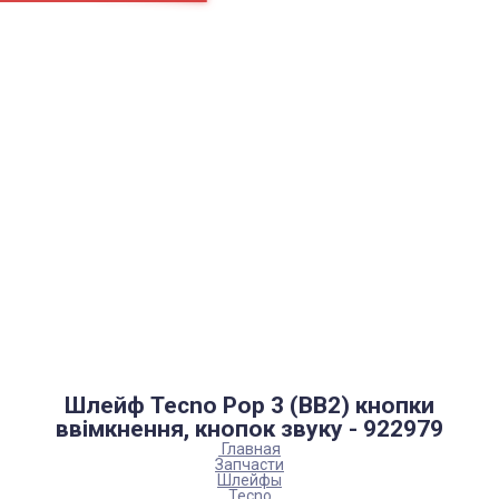
Страницы
Контакти
Ремонт
Доставка
Оплата
Пользовательское соглашение
Блог
Каталог товаров
Аккумуляторы, батарейки
Запчасти
Тюнера T2
Инструменты
Аксессуары
Пульты
Гаджеты
Накопители информации
Шлейф Tecno Pop 3 (BB2) кнопки
ввімкнення, кнопок звуку - 922979
Главная
Запчасти
Шлейфы
Tecno