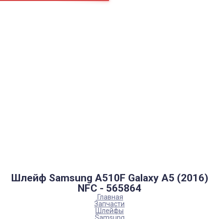
Страницы
Контакти
Ремонт
Доставка
Оплата
Пользовательское соглашение
Блог
Каталог товаров
Аккумуляторы, батарейки
Запчасти
Тюнера T2
Инструменты
Аксессуары
Пульты
Гаджеты
Накопители информации
Шлейф Samsung A510F Galaxy A5 (2016)
NFC - 565864
Главная
Запчасти
Шлейфы
Samsung