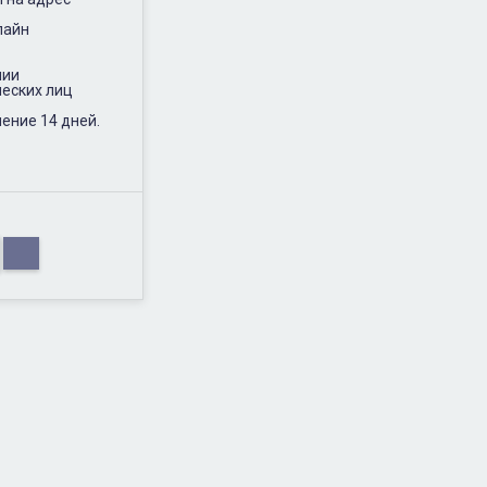
лайн
нии
еских лиц
ение 14 дней.
.