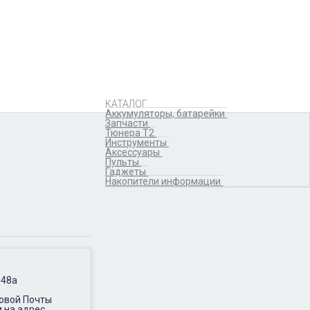
Аккумуляторы,
батарейки
Запчасти
Тюнера T2
Инструменты
Аксессуары
Пульты
Гаджеты
КАТАЛОГ
Накопители информации
Аккумуляторы, батарейки
Запчасти
Тюнера T2
Инструменты
Аксессуары
Пульты
Гаджеты
Накопители информации
 48а
Новой Почты
и на адрес