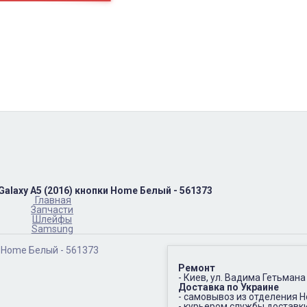
пн-пт
10:00 – 17:00
(067)402-66-65
сб-вс.
выходной
alaxy A5 (2016) кнопки Home Белый - 561373
Главная
Запчасти
Шлейфы
Samsung
Ремонт
- Киев, ул. Вадима Гетьмана
Доставка по Украине
- самовывоз из отделения 
- курьером службы доставк