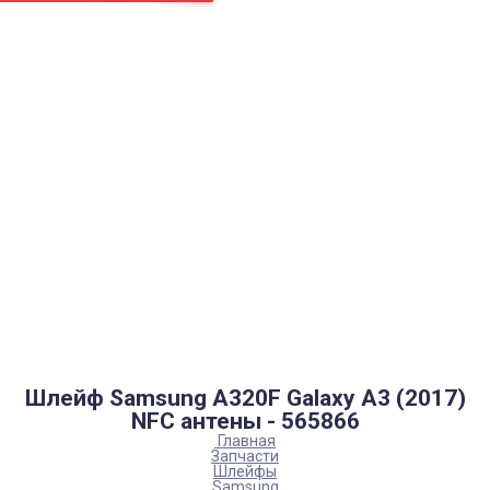
Страницы
Контакти
Ремонт
Доставка
Оплата
Пользовательское соглашение
Блог
Каталог товаров
Аккумуляторы, батарейки
Запчасти
Тюнера T2
Инструменты
Аксессуары
Пульты
Гаджеты
Накопители информации
Шлейф Samsung A320F Galaxy A3 (2017)
NFC антены - 565866
Главная
Запчасти
Шлейфы
Samsung