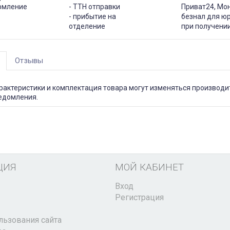
рмление
- ТТН отправки
Приват24, Мо
- прибытие на
безнал для юр
отделение
при получени
Отзывы
рактеристики и комплектация товара могут изменяться производи
едомления.
ЦИЯ
МОЙ КАБИНЕТ
Вход
Регистрация
льзования сайта