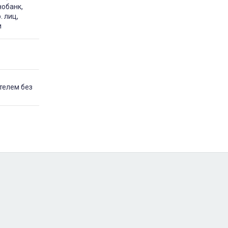
нобанк,
. лиц,
и
телем без