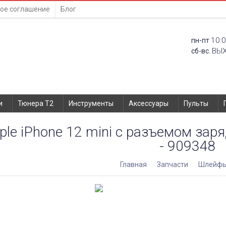
ое соглашение
Блог
10:0
пн-пт
ВЫ
сб-вс.
и
Тюнера T2
Инструменты
Аксессуары
Пульты
le iPhone 12 mini с разъемом заря
- 909348
Главная
Запчасти
Шлейф